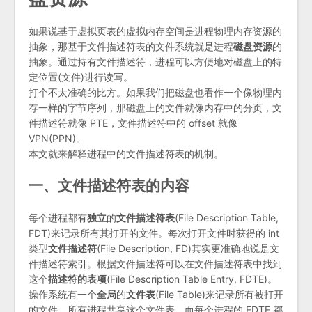
如果说基于虚拟页表的虚拟内存空间是进程物理内存资源的
抽象，那基于文件描述符表的文件系统就是进程
磁盘资源
的
抽象。通过持有文件描述符，进程可以方便地对磁盘上的特
定位置(文件)进行读写。
打个不太准确的比方。如果我们把磁盘也看作一个像物理内
存一样的字节序列，那磁盘上的文件就像内存中的分页，文
件描述符就像 PTE，文件描述符中的 offset 就像
VPN(PPN)。
本文就来解释进程中的文件描述符表的机制。
一、文件描述符表的内容
每个进程都有
独立
的
文件描述符表
(File Description Table,
FDT)来记录所有其打开的文件。每次打开文件时获得的 int
类型
文件描述符
(File Description, FD)其实更准确地说是文
件描述符索引。根据文件描述符可以在文件描述符表中找到
这个
描述符的表项
(File Description Table Entry, FDTE)。
操作系统有一个
全局
的
文件表
(File Table)来记录所有被打开
的文件，所有进程共享这个文件表，而每个进程的 FDTE 都