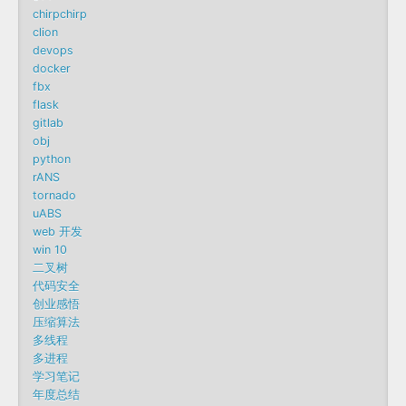
chirpchirp
clion
devops
docker
fbx
flask
gitlab
obj
python
rANS
tornado
uABS
web 开发
win 10
二叉树
代码安全
创业感悟
压缩算法
多线程
多进程
学习笔记
年度总结