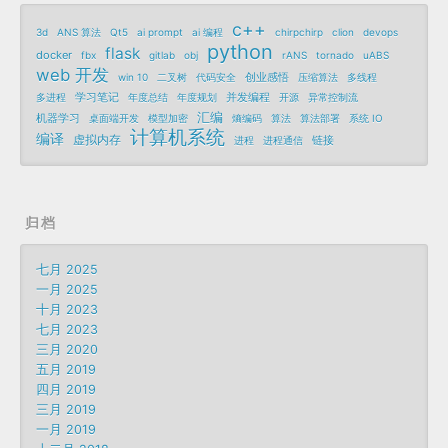
c++
3d
ANS 算法
Qt5
ai prompt
ai 编程
chirpchirp
clion
devops
python
flask
docker
fbx
gitlab
obj
rANS
tornado
uABS
web 开发
创业感悟
win 10
二叉树
代码安全
压缩算法
多线程
学习笔记
并发编程
多进程
年度总结
年度规划
开源
异常控制流
汇编
机器学习
桌面端开发
模型加密
熵编码
算法
算法部署
系统 IO
计算机系统
编译
虚拟内存
链接
进程
进程通信
归档
七月 2025
一月 2025
十月 2023
七月 2023
三月 2020
五月 2019
四月 2019
三月 2019
一月 2019