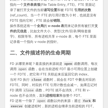
指向一个
文件表表项
(File Table Entry, FTE)。FTE 里面记
录了被打开文件的当前
读写位置
和被 FDTE
引用的次数
(ref_count)。当一个 FTE 的引用计数为 0 时，也就是没有
FDTE 指向它时，FTE 就会被
销毁
。
操作系统还有一个
全局
的
v-node 表
用来记录所有被打开
文
件的元信息
，比如文件大小、类型(文件/目录/网络套接
字)、权限等等。所有进程共享 v-node 表，每个 FTE 里面
记录着一个指向 v-node 的指针。
二、文件描述符的生命周期
FD 从哪里来呢？最直接的来源就是
open
函数调用。每次
调用
open
函数，会在当前进程 FDT 最小可用位置上创建
一个 FDTE，把它和 FTE 关联起来后返回它的 index。
当对 FD 执行
close
函数时，就会在 FDT 中删去对应的
FDTE。同时，对应的 FTE 引用计数也会减一。如果忘记对
FD 调用
close
函数，PDTE 就不会消失，FTE 和 v-
node 也不会消失，直到
进程结束
释放整个 FDT。
FD 还有一个除了
open
函数以外的来源：通过
fork
和
execve
创建进程时，新的进程会继承当前进程的 FDT。