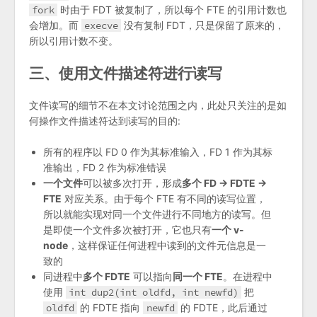
fork
时由于 FDT 被复制了，所以每个 FTE 的引用计数也
会增加。而
execve
没有复制 FDT，只是保留了原来的，
所以引用计数不变。
三、使用文件描述符进行读写
文件读写的细节不在本文讨论范围之内，此处只关注的是如
何操作文件描述符达到读写的目的:
所有的程序以 FD 0 作为其标准输入，FD 1 作为其标
准输出，FD 2 作为标准错误
一个文件
可以被多次打开，形成
多个 FD -> FDTE ->
FTE
对应关系。由于每个 FTE 有不同的读写位置，
所以就能实现对同一个文件进行不同地方的读写。但
是即使一个文件多次被打开，它也只有
一个 v-
node
，这样保证任何进程中读到的文件元信息是一
致的
同进程中
多个 FDTE
可以指向
同一个 FTE
。在进程中
使用
int dup2(int oldfd, int newfd)
把
oldfd
的 FDTE 指向
newfd
的 FDTE，此后通过