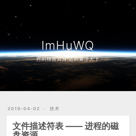
Home
Archives
ImHuWQ
穷则独善其身,达则兼济天下
2019-04-02
技术
文件描述符表 —— 进程的磁
盘资源