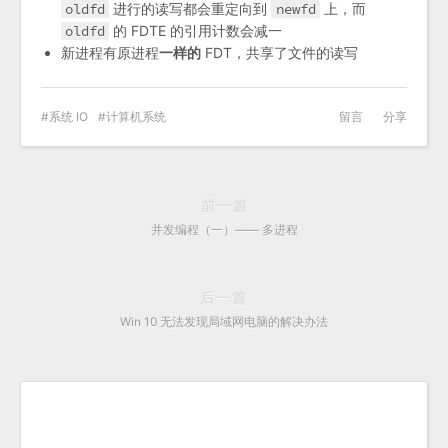
oldfd
进行的读写都会重定向到
newfd
上，而
oldfd
的 FDTE 的引用计数会减一
新进程有原进程
一样的
FDT，共享了文件的读写
系统 IO
计算机系统
留言
分享
前一篇
并发编程（一）—— 多进程
后一篇
Win 10 无法发现局域网电脑的解决办法