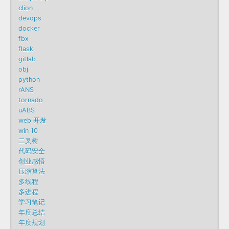
clion
devops
docker
fbx
flask
gitlab
obj
python
rANS
tornado
uABS
web 开发
win 10
二叉树
代码安全
创业感悟
压缩算法
多线程
多进程
学习笔记
年度总结
年度规划