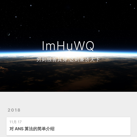
Home
Archives
ImHuWQ
穷则独善其身,达则兼济天下
2018
11月 17
对 ANS 算法的简单介绍