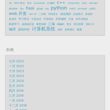
c++
3d
ANS 算法
Qt5
ai prompt
ai 编程
chirpchirp
clion
devops
python
flask
docker
fbx
gitlab
obj
rANS
tornado
uABS
web 开发
创业感悟
win 10
二叉树
代码安全
压缩算法
多线程
学习笔记
并发编程
多进程
年度总结
年度规划
开源
异常控制流
汇编
机器学习
桌面端开发
模型加密
熵编码
算法
算法部署
系统 IO
计算机系统
编译
虚拟内存
链接
进程
进程通信
归档
七月 2025
一月 2025
十月 2023
七月 2023
三月 2020
五月 2019
四月 2019
三月 2019
一月 2019
十二月 2018