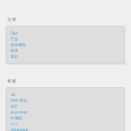
分类
Tips
产品
创业感悟
技术
笔记
标签
3d
ANS 算法
Qt5
ai prompt
ai 编程
c++
chirpchirp