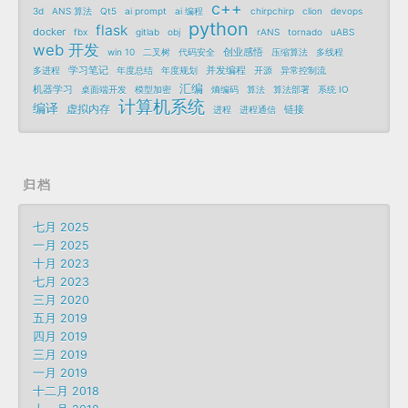
c++
3d
ANS 算法
Qt5
ai prompt
ai 编程
chirpchirp
clion
devops
python
flask
docker
fbx
gitlab
obj
rANS
tornado
uABS
web 开发
创业感悟
win 10
二叉树
代码安全
压缩算法
多线程
学习笔记
并发编程
多进程
年度总结
年度规划
开源
异常控制流
汇编
机器学习
桌面端开发
模型加密
熵编码
算法
算法部署
系统 IO
计算机系统
编译
虚拟内存
链接
进程
进程通信
归档
七月 2025
一月 2025
十月 2023
七月 2023
三月 2020
五月 2019
四月 2019
三月 2019
一月 2019
十二月 2018