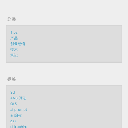
分类
Tips
产品
创业感悟
技术
笔记
标签
3d
ANS 算法
Qt5
ai prompt
ai 编程
c++
chirpchirp