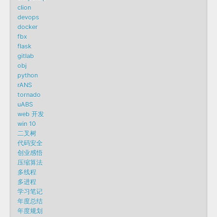
clion
devops
docker
fbx
flask
gitlab
obj
python
rANS
tornado
uABS
web 开发
win 10
二叉树
代码安全
创业感悟
压缩算法
多线程
多进程
学习笔记
年度总结
年度规划