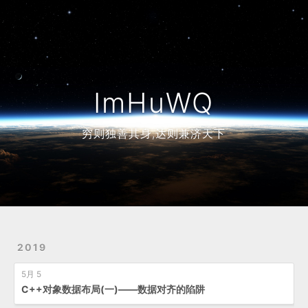
Home
Archives
ImHuWQ
穷则独善其身,达则兼济天下
2019
5月 5
C++对象数据布局(一)——数据对齐的陷阱