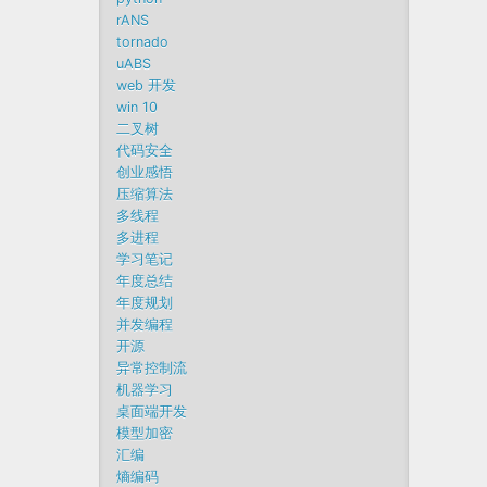
rANS
tornado
uABS
web 开发
win 10
二叉树
代码安全
创业感悟
压缩算法
多线程
多进程
学习笔记
年度总结
年度规划
并发编程
开源
异常控制流
机器学习
桌面端开发
模型加密
汇编
熵编码