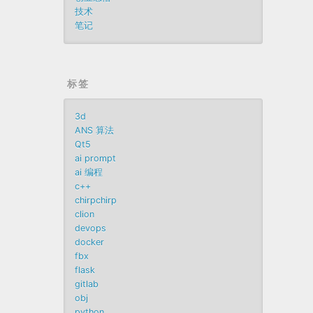
技术
笔记
标签
3d
ANS 算法
Qt5
ai prompt
ai 编程
c++
chirpchirp
clion
devops
docker
fbx
flask
gitlab
obj
python