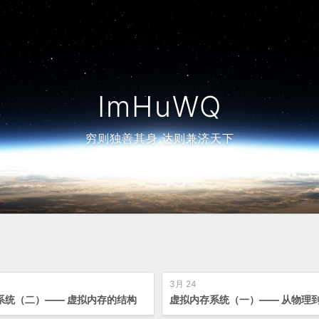
ImHuWQ
穷则独善其身,达则兼济天下
3月 24
系统（二）—— 虚拟内存的结构
虚拟内存系统（一）—— 从物理