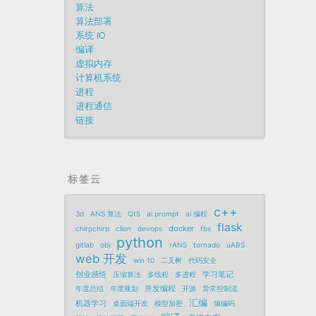
算法
算法部署
系统 IO
编译
虚拟内存
计算机系统
进程
进程通信
链接
标签云
c++
3d
ANS 算法
Qt5
ai prompt
ai 编程
flask
docker
chirpchirp
clion
devops
fbx
python
gitlab
obj
rANS
tornado
uABS
web 开发
win 10
二叉树
代码安全
创业感悟
学习笔记
压缩算法
多线程
多进程
并发编程
年度总结
年度规划
开源
异常控制流
汇编
机器学习
桌面端开发
模型加密
熵编码