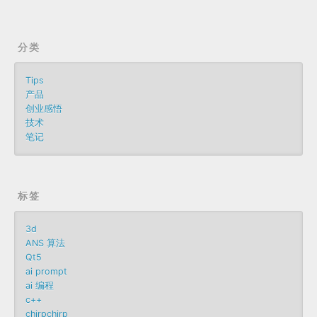
分类
Tips
产品
创业感悟
技术
笔记
标签
3d
ANS 算法
Qt5
ai prompt
ai 编程
c++
chirpchirp