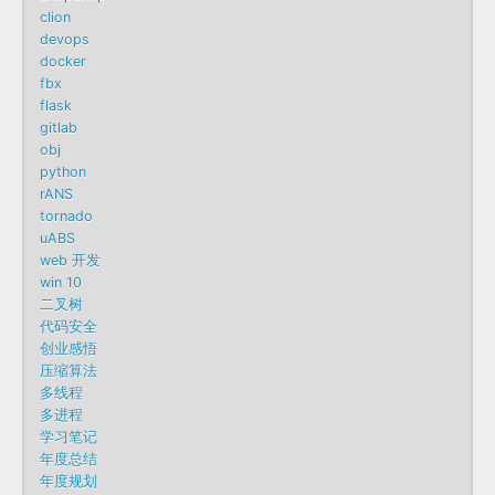
clion
devops
docker
fbx
flask
gitlab
obj
python
rANS
tornado
uABS
web 开发
win 10
二叉树
代码安全
创业感悟
压缩算法
多线程
多进程
学习笔记
年度总结
年度规划