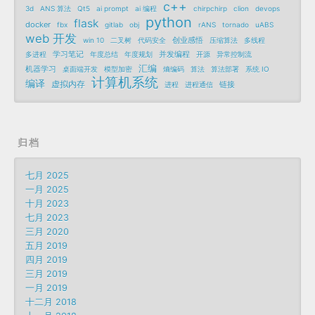
c++
3d
ANS 算法
Qt5
ai prompt
ai 编程
chirpchirp
clion
devops
python
flask
docker
fbx
gitlab
obj
rANS
tornado
uABS
web 开发
创业感悟
win 10
二叉树
代码安全
压缩算法
多线程
学习笔记
并发编程
多进程
年度总结
年度规划
开源
异常控制流
汇编
机器学习
桌面端开发
模型加密
熵编码
算法
算法部署
系统 IO
计算机系统
编译
虚拟内存
链接
进程
进程通信
归档
七月 2025
一月 2025
十月 2023
七月 2023
三月 2020
五月 2019
四月 2019
三月 2019
一月 2019
十二月 2018