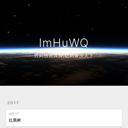
Home
Archives
ImHuWQ
穷则独善其身,达则兼济天下
2017
9月 17
红黑树