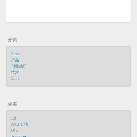
分类
Tips
产品
创业感悟
技术
笔记
标签
3d
ANS 算法
Qt5
ai prompt