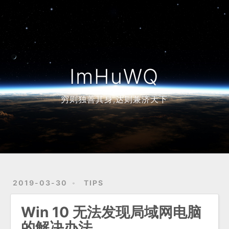
Home
Archives
ImHuWQ
穷则独善其身,达则兼济天下
2019-03-30
TIPS
Win 10 无法发现局域网电脑
的解决办法