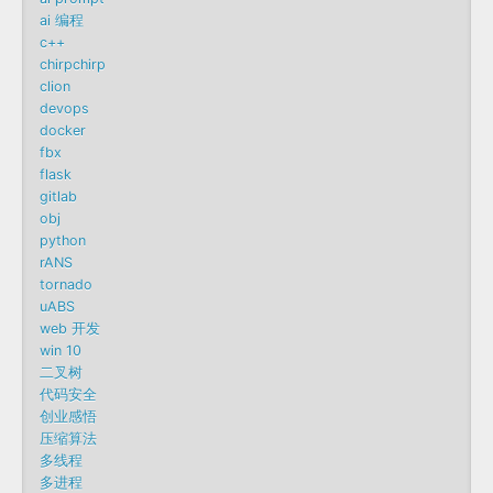
ai 编程
c++
chirpchirp
clion
devops
docker
fbx
flask
gitlab
obj
python
rANS
tornado
uABS
web 开发
win 10
二叉树
代码安全
创业感悟
压缩算法
多线程
多进程