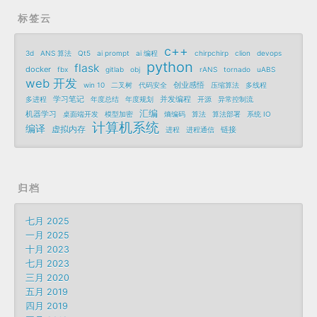
标签云
c++
3d
ANS 算法
Qt5
ai prompt
ai 编程
chirpchirp
clion
devops
python
flask
docker
fbx
gitlab
obj
rANS
tornado
uABS
web 开发
创业感悟
win 10
二叉树
代码安全
压缩算法
多线程
学习笔记
并发编程
多进程
年度总结
年度规划
开源
异常控制流
汇编
机器学习
桌面端开发
模型加密
熵编码
算法
算法部署
系统 IO
计算机系统
编译
虚拟内存
链接
进程
进程通信
归档
七月 2025
一月 2025
十月 2023
七月 2023
三月 2020
五月 2019
四月 2019