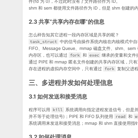
件(fd 为 0)，不过此时没有了文件路径作为 ID。
shm 和 sem 都使用文件路径作为 ID，但是 shm 
2.3 共享“共享内存在哪”的信息
怎么样告知其它进程一段内存区域是共享的呢？
task_struct
中的信号由操作系统内核在内核模式中自
FIFO、Message Queue、mmap 磁盘文件、sh
内存区，也可以通过
fork
和
exec
继承的变量和文件
通过 PIPE 和 mmap 匿名文件创建的共享内存区域
存在进程的虚拟内存空间中，只有通过
fork
复制父进程
三、多进程并发如何处理信息
3.1 如何发送和接受消息
程序可以用
kill
系统调用向指定进程发送信号，但是并
并不等于处理信号)；PIPE 和 FIFO 队列使用
read
和
w
系统调用来发送和接受消息；mmap 和 shm 直接使用
3.2 如何处理消息