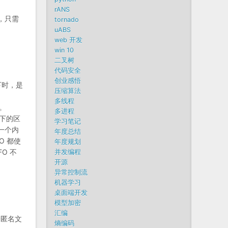
rANS
，只需
tornado
uABS
web 开发
win 10
二叉树
代码安全
创业感悟
下时，是
压缩算法
多线程
。
多进程
剩下的区
学习笔记
只是一个内
年度总结
O 都使
年度规划
FO 不
并发编程
开源
异常控制流
机器学习
桌面端开发
模型加密
汇编
个匿名文
熵编码