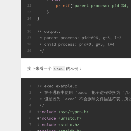
printf
(
"parent process: pid=%d, 
22
    }
23
}
24
25
/* output:
26
 * parent process: pid=696, g=5, l=3
27
 * child process: pid=0, g=5, l=4
28
 */
29
接下来看一个
exec
的示例：
/* exec_example.c
1
 * 在子进程中使用 `exec` 把子进程替换为 `
2
 * 但是因为 `exec` 不会删除文件描述符表，所以
3
 */
4
#
include
<sys/types.h>
5
#
include
<unistd.h>
6
#
include
<stdio.h>
7
8