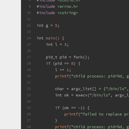
#
include
<stdlib.h>
#
include
<errno.h>
9
#
include
<cstring>
10
11
int
 g = 
5
;
12
13
int
main
()
 {
14
int
 l = 
3
;
15
16
pid_t
 pid = fork();
17
if
 (pid == 
0
) {
18
        l += 
1
;
19
printf
(
"child process: pid=%d, g
20
21
char
 * argv_list[] = {
"/bin/ls"
,
22
int
 ok = execv(
"/bin/ls"
, argv_l
23
24
if
 (ok == 
-1
) {
25
printf
(
"failed to replace pr
26
        }
27
printf
(
"child process: pid=%d, g
28