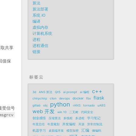
算法
算法部署
系统 IO
编译
虚拟内存
计算机系统
进程
进程通信
获取共享
链接
回值保
标签云
c++
3d
ANS 算法
Qt5
ai prompt
ai 编程
flask
docker
chirpchirp
clion
devops
fbx
python
gitlab
obj
rANS
tornado
uABS
接受信号
web 开发
win 10
二叉树
代码安全
msgrcv
创业感悟
学习笔记
压缩算法
多线程
多进程
并发编程
年度总结
年度规划
开源
异常控制流
汇编
机器学习
桌面端开发
模型加密
熵编码