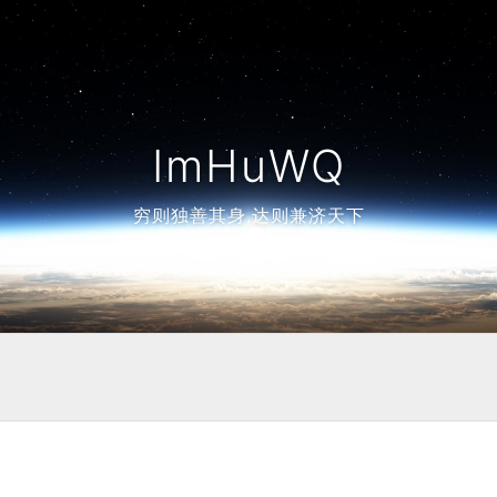
ImHuWQ
穷则独善其身,达则兼济天下