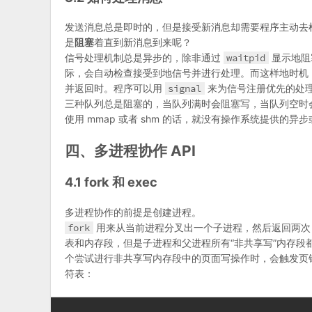
发送消息总是即时的，但是接受新消息却需要程序主动去
是
阻塞
着直到新消息到来呢？
信号处理机制总是异步的，除非通过
waitpid
显示地阻
际，会自动检查接受到地信号并进行处理。而这样地时机，
并返回时。程序可以用
signal
来为信号注册优先的处
三种队列总是阻塞的，当队列满时会阻塞写，当队列空时
使用 mmap 或者 shm 的话，就没有操作系统提供的
四、多进程协作 API
4.1 fork 和 exec
多进程协作的前提是创建进程。
fork
用来从当前进程分叉出一个子进程，然后返回两次，在
表和内存段，但是子进程和父进程所有“非共享写”内存
个尝试进行非共享写内存段中的页面写操作时，会触发页错
符表：