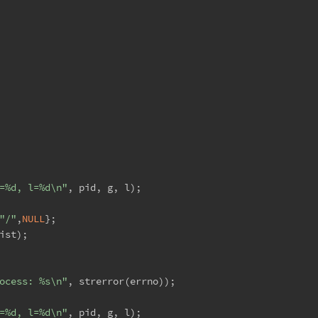
=%d, l=%d\n"
, pid, g, l);
"/"
,
NULL
};
ist);
ocess: %s\n"
, strerror(errno));
=%d, l=%d\n"
, pid, g, l);