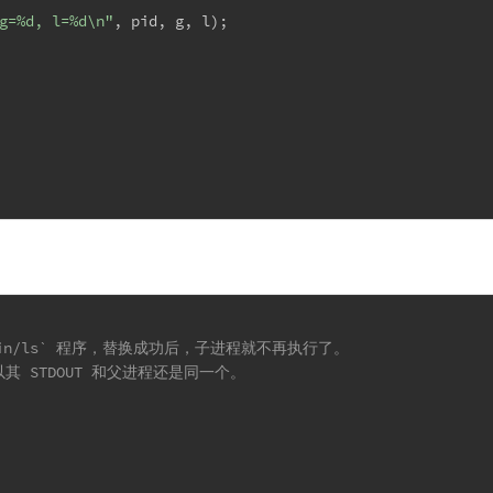
g=%d, l=%d\n"
, pid, g, l);
/bin/ls` 程序，替换成功后，子进程就不再执行了。
其 STDOUT 和父进程还是同一个。  