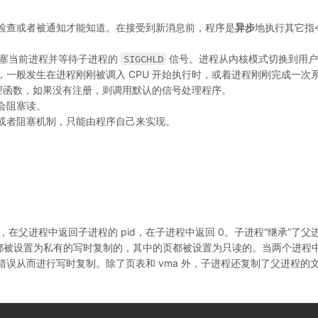
检查或者被通知才能知道。在接受到新消息前，程序是
异步
地执行其它指
塞当前进程并等待子进程的
SIGCHLD
信号。进程从内核模式切换到用户
一般发生在进程刚刚被调入 CPU 开始执行时，或着进程刚刚完成一次
理函数，如果没有注册，则调用默认的信号处理程序。
会阻塞读。
异步或者阻塞机制，只能由程序自己来实现。
父进程中返回子进程的 pid，在子进程中返回 0。子进程“继承”了父
段都被设置为私有的写时复制的，其中的页都被设置为只读的。当两个进程
误从而进行写时复制。除了页表和 vma 外，子进程还复制了父进程的