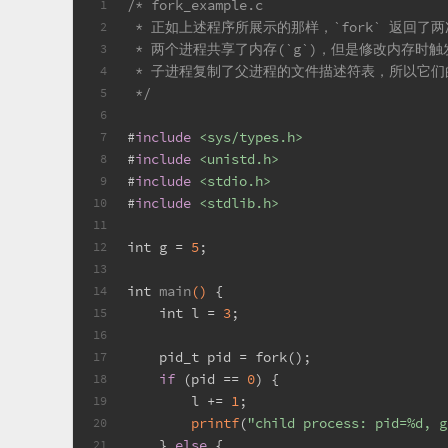
/* fork_example.c
1
 * 正如上述程序所展示的那样，`fork` 返回了
2
 * 两个进程共享了内存(`g`)，但是修改内存时触
3
 * 子进程复制了父进程的文件描述符表，所以它们的 `p
4
 */
5
6
#
include
<sys/types.h>
7
#
include
<unistd.h>
8
#
include
<stdio.h>
9
#
include
<stdlib.h>
10
11
int
 g = 
5
;
12
13
int
main
()
 {
14
int
 l = 
3
;
15
16
pid_t
 pid = fork();
17
if
 (pid == 
0
) {
18
        l += 
1
;
19
printf
(
"child process: pid=%d, g
20
    } 
else
 {
21