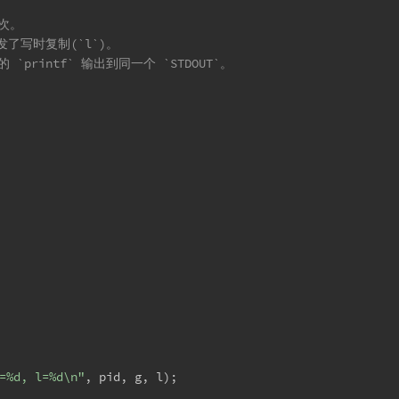
两次。
发了写时复制(`l`)。
rintf` 输出到同一个 `STDOUT`。  
=%d, l=%d\n"
, pid, g, l);