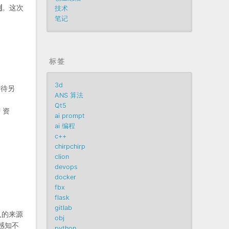
制
。这次
技术
笔记
标签
3d
等待另
ANS 算法
Qt5
 资
ai prompt
ai 编程
c++
chirpchirp
clion
devops
docker
fbx
flask
gitlab
入的来源
obj
感知不
python