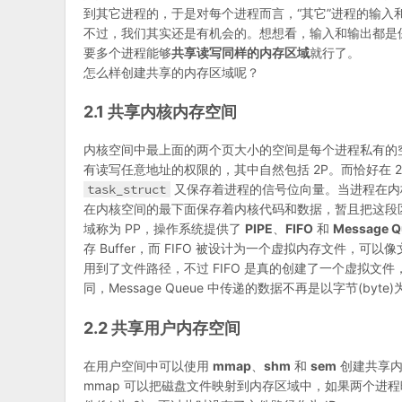
到其它进程的，于是对每个进程而言，“其它”进程的输入
不过，我们其实还是有机会的。想想看，输入和输出都是
要多个进程能够
共享读写同样的内存区域
就行了。
怎么样创建共享的内存区域呢？
2.1 共享内核内存空间
内核空间中最上面的两个页大小的空间是每个进程私有的空间
有读写任意地址的权限的，其中自然包括 2P。而恰好在 
task_struct
又保存着进程的信号位向量。当进程在内
在内核空间的最下面保存着内核代码和数据，暂且把这段区域称
域称为 PP，操作系统提供了
PIPE
、
FIFO
和
Message Q
存 Buffer，而 FIFO 被设计为一个虚拟内存文件，可以像
用到了文件路径，不过 FIFO 是真的创建了一个虚拟文件，而 Me
同，Message Queue 中传递的数据不再是以字节(byte)
2.2 共享用户内存空间
在用户空间中可以使用
mmap
、
shm
和
sem
创建共享内
mmap 可以把磁盘文件映射到内存区域中，如果两个进