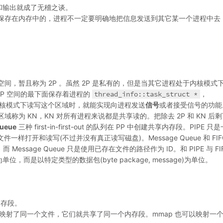
和输出就成了无稽之谈。
保存在内存中的，进程不一定要明确地把信息发送到其它某一个进程中去
，暂且称为 2P 。虽然 2P 是私有的，但是当其它进程处于内核模式
2P 空间的最下面保存着进程的
thread_info::task_struct *
，
核模式下读写这个区域时，就能实现向进程发送
信号
或者接受信号的功能
为 KN，KN 对所有进程来说都是共享读的。把除去 2P 和 KN 后
ueue
三种 first-in-first-out 的队列在 PP 中创建共享内存段。PIPE 
文件一样打开和读写(不过并没有真正读写磁盘)。Message Queue 和 FIF
ssage Queue 只是使用已存在文件的路径作为 ID。和 PIPE 与 FI
为单位，而是以特定类型的数据包(byte package, message)为单位。
存段。
程映射了同一个文件，它们就共享了同一个内存段。mmap 也可以映射一