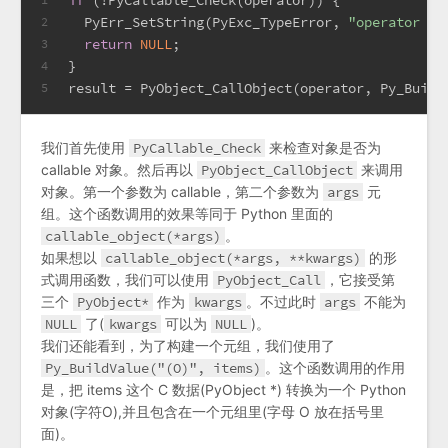
  PyErr_SetString(PyExc_TypeError, 
"operator mu
2
return
NULL
;
3
}
4
result = PyObject_CallObject(operator, Py_Build
5
我们首先使用
PyCallable_Check
来检查对象是否为
callable 对象。然后再以
PyObject_CallObject
来调用
对象。第一个参数为 callable，第二个参数为
args
元
组。这个函数调用的效果等同于 Python 里面的
callable_object(*args)
。
如果想以
callable_object(*args, **kwargs)
的形
式调用函数，我们可以使用
PyObject_Call
，它接受第
三个
PyObject*
作为
kwargs
。不过此时
args
不能为
NULL
了(
kwargs
可以为
NULL
)。
我们还能看到，为了构建一个元组，我们使用了
Py_BuildValue("(O)", items)
。这个函数调用的作用
是，把 items 这个 C 数据(PyObject *) 转换为一个 Python
对象(字符O),并且包含在一个元组里(字母 O 放在括号里
面)。