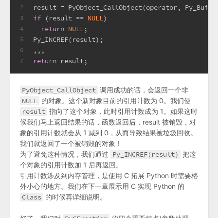
result = PyObject_CallObject(operator, Py_Build
2
if
 (result == 
NULL
)
3
return
NULL
;
4
Py_INCREF(result);
5
,,,
6
return
 result;
7
PyObject_CallObject
调用成功的话，会返回一个非
NULL
的对象。这个新对象目前的引用计数为 0。我们使
result
指向了这个对象，此时引用计数成为 1。如果这时
候我们马上返回结果的话，函数返回后，result 被销毁，对
象的引用计数就会从 1 减到 0，从而导致结果被垃圾回收。
我们就返回了一个被销毁的对象！
为了避免这种情况，我们通过
Py_INCREF(result)
把这
个对象的引用计数加 1 后再返回。
引用计数涉及到内存管理，是使用 C 拓展 Python 时需要格
外小心的地方。我们在下一章展示用 C 实现 Python 的
Class
的时候再详细说明。