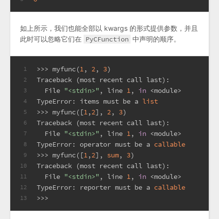
如上所示，我们也能全部以 kwargs 的形式提供参数，并且
此时可以忽略它们在
PyCFunction
中声明的顺序。
>>> 
myfunc(
1
, 
2
, 
3
)
1
Traceback (most recent call last):
2
  File 
"<stdin>"
, line 
1
, 
in
 <module>
3
TypeError: items must be a 
list
4
>>> 
myfunc([
1
,
2
], 
2
, 
3
)
5
Traceback (most recent call last):
6
  File 
"<stdin>"
, line 
1
, 
in
 <module>
7
TypeError: operator must be a 
callable
8
>>> 
myfunc([
1
,
2
], 
sum
, 
3
)
9
Traceback (most recent call last):
10
  File 
"<stdin>"
, line 
1
, 
in
 <module>
11
TypeError: reporter must be a 
callable
12
>>> 
13