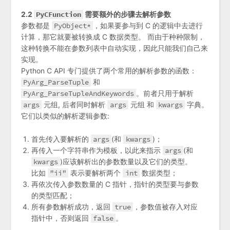
2.2
PyCFunction
需要额外的步骤去解析参数
参数都是
PyObject*
，如果要参与到 C 的逻辑中去进行
计算，那它就要被转换成 C 数据类型。 而由于种种限制，
这种转换不能在参数列表中自动实现，因此只能我们自己来
实现。
Python C API 专门提供了两个常用的解析参数的函数：
PyArg_ParseTuple
和
PyArg_ParseTupleAndKeywords
。前者只用于解析
args
元组, 后者同时解析
args
元组 和
kwargs
字典。
它们以类似的解析逻辑参数:
首先传入要解析的
args
(和
kwargs
)；
再传入一个字符串作为模板，以此来指示
args
(和
kwargs
)应该解析出的参数数量以及它们的类型。
比如
"ii"
表示要解析两个
int
数据类型；
再依次传入参数数量的 C 指针，指针的类型要与参数
的类型匹配；
所有参数解析成功，返回
true
，参数值被存入对应
指针中，否则返回
false
。