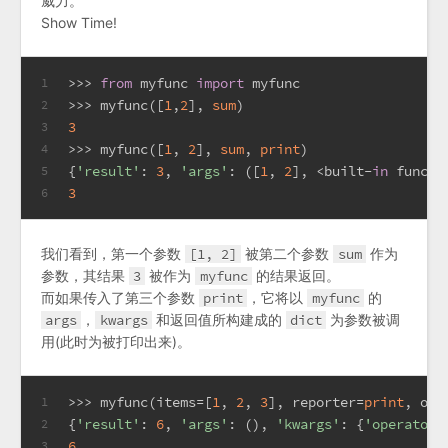
威力。
Show Time!
>>> 
from
 myfunc 
import
 myfunc
1
>>> 
myfunc([
1
,
2
], 
sum
)
2
3
3
>>> 
myfunc([
1
, 
2
], 
sum
, 
print
)
4
{
'result'
: 
3
, 
'args'
: ([
1
, 
2
], <built-
in
 functi
5
3
6
我们看到，第一个参数
[1, 2]
被第二个参数
sum
作为
参数，其结果
3
被作为
myfunc
的结果返回。
而如果传入了第三个参数
print
，它将以
myfunc
的
args
，
kwargs
和返回值所构建成的
dict
为参数被调
用(此时为被打印出来)。
>>> 
myfunc(items=[
1
, 
2
, 
3
], reporter=
print
, ope
1
{
'result'
: 
6
, 
'args'
: (), 
'kwargs'
: {
'operator'
2
6
3