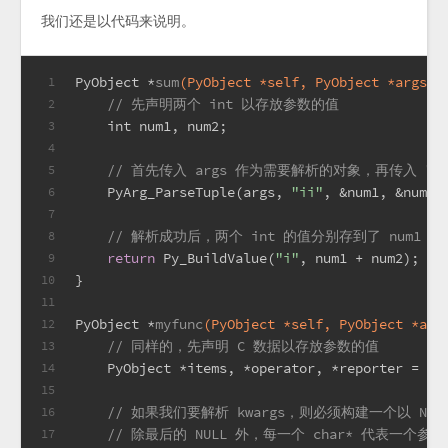
我们还是以代码来说明。
PyObject *
sum
(PyObject *self, PyObject *args)
 
1
// 先声明两个 int 以存放参数的值
2
int
 num1, num2;
3
4
// 首先传入 args 作为需要解析的对象，再传入 "ii
5
    PyArg_ParseTuple(args, 
"ii"
, &num1, &num2)
6
7
// 解析成功后，两个 int 的值分别存到了 num1 和 
8
return
 Py_BuildValue(
"i"
, num1 + num2);
9
}
10
11
PyObject *
myfunc
(PyObject *self, PyObject *arg
12
// 同样的，先声明 C 数据以存放参数的值
13
    PyObject *items, *operator, *reporter = 
NU
14
15
// 如果我们要解析 kwargs，则必须构建一个以 NULL 
16
// 除最后的 NULL 外，每一个 char* 代表一个参
17