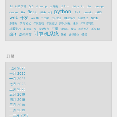
c++
3d
ANS 算法
Qt5
ai prompt
ai 编程
chirpchirp
clion
devops
python
flask
docker
fbx
gitlab
obj
rANS
tornado
uABS
web 开发
创业感悟
win 10
二叉树
代码安全
压缩算法
多线程
学习笔记
并发编程
多进程
年度总结
年度规划
开源
异常控制流
汇编
机器学习
桌面端开发
模型加密
熵编码
算法
算法部署
系统 IO
计算机系统
编译
虚拟内存
链接
进程
进程通信
归档
七月 2025
一月 2025
十月 2023
七月 2023
三月 2020
五月 2019
四月 2019
三月 2019
一月 2019
十二月 2018