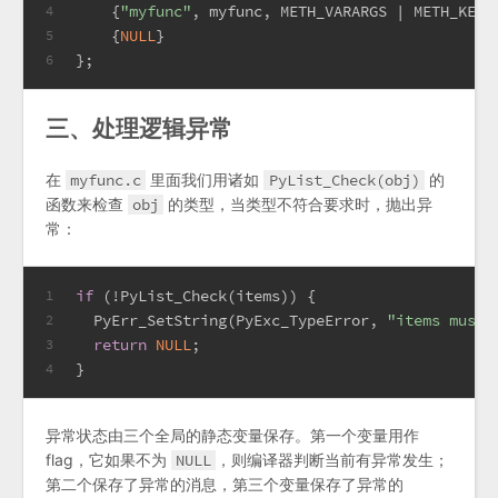
    {
"myfunc"
, myfunc, METH_VARARGS | METH_KEYW
4
    {
NULL
}
5
};
6
三、处理逻辑异常
在
myfunc.c
里面我们用诸如
PyList_Check(obj)
的
函数来检查
obj
的类型，当类型不符合要求时，抛出异
常：
if
 (!PyList_Check(items)) {
1
  PyErr_SetString(PyExc_TypeError, 
"items must 
2
return
NULL
;
3
}
4
异常状态由三个全局的静态变量保存。第一个变量用作
flag，它如果不为
NULL
，则编译器判断当前有异常发生；
第二个保存了异常的消息，第三个变量保存了异常的