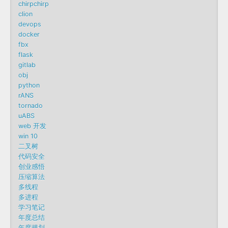
chirpchirp
clion
devops
docker
fbx
flask
gitlab
obj
python
rANS
tornado
uABS
web 开发
win 10
二叉树
代码安全
创业感悟
压缩算法
多线程
多进程
学习笔记
年度总结
年度规划