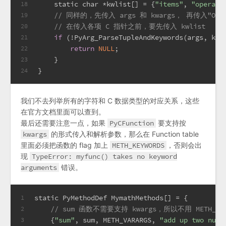
static
char
 *kwlist[] = {
"items"
, 
"operato
18
// 同样的，先传入 args 和 kwargs， 再传入"OO|
19
// 在传入各项 C 指针之前，要先传入 kwlist
20
if
 (!PyArg_ParseTupleAndKeywords(args, kwa
21
return
NULL
;
22
    }
23
}
24
我们不去列举所有的字符和 C 数据类型的对应关系，这些
在官方文档里面可以查到。
最后还需要注意一点，如果
PyCFunction
要支持按
kwargs
的形式传入和解析参数，那么在 Function table
里面必须把函数的 flag 加上
METH_KEYWORDS
，否则会出
现
TypeError: myfunc() takes no keyword
arguments
错误。
static
 PyMethodDef MymathMethods[] = {
1
// sum 函数不需要支持 kwargs，所以不用 METH_KEYW
2
    {
"sum"
, sum, METH_VARARGS, 
"add up two numb
3