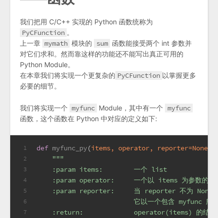
我们把用 C/C++ 实现的 Python 函数统称为
PyCFunction
。
上一章
mymath
模块的
sum
函数能接受两个 int 参数并
对它们求和。然而靠这样的功能还不能写出真正可用的
Python Module。
在本章我们将实现一个更复杂的
PyCFunction
以掌握更多
必要的细节。
我们将实现一个
myfunc
Module，其中有一个
myfunc
函数，这个函数在 Python 中对应的定义如下:
def
myfunc_py
(
items, operator, reporter=
None
):
1
"""
2
    :param items:        一个 list
3
    :param operator:     一个以 items 为参数的 P
4
    :param reporter:     当 reporter 不为 No
5
                         它以一个包含 myfun
6
    :return:             operator(items) 的结果
7