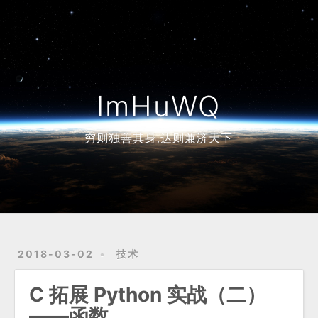
Home
Archives
ImHuWQ
穷则独善其身,达则兼济天下
2018-03-02
技术
C 拓展 Python 实战（二）
——函数