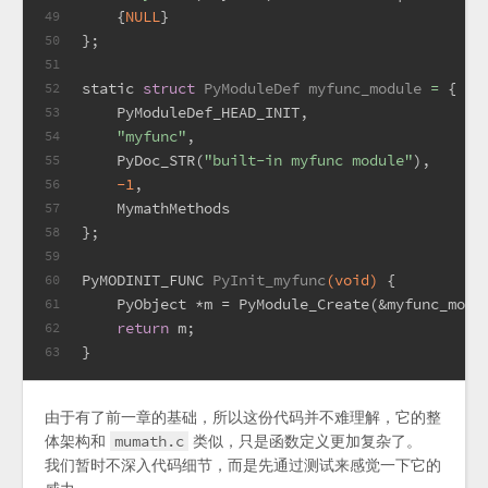
    {
NULL
}
49
};
50
51
static
struct
PyModuleDef
myfunc_module
 =
 {
52
    PyModuleDef_HEAD_INIT,
53
"myfunc"
,
54
    PyDoc_STR(
"built-in myfunc module"
),
55
-1
,
56
    MymathMethods
57
};
58
59
PyMODINIT_FUNC 
PyInit_myfunc
(
void
)
 {
60
    PyObject *m = PyModule_Create(&myfunc_modu
61
return
 m;
62
}
63
由于有了前一章的基础，所以这份代码并不难理解，它的整
体架构和
mumath.c
类似，只是函数定义更加复杂了。
我们暂时不深入代码细节，而是先通过测试来感觉一下它的