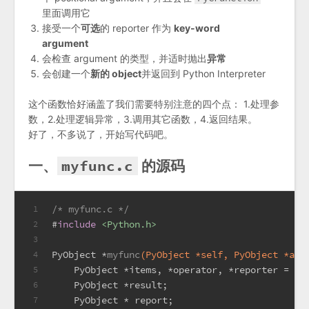
里面调用它
接受一个
可选
的 reporter 作为
key-word
argument
会检查 argument 的类型，并适时抛出
异常
会创建一个
新的 object
并返回到 Python Interpreter
这个函数恰好涵盖了我们需要特别注意的四个点： 1.处理参
数，2.处理逻辑异常，3.调用其它函数，4.返回结果。
好了，不多说了，开始写代码吧。
myfunc.c
一、
的源码
/* myfunc.c */
1
#
include
<Python.h>
2
3
PyObject *
myfunc
(PyObject *self, PyObject *arg
4
    PyObject *items, *operator, *reporter = 
NU
5
    PyObject *result;
6
    PyObject * report;
7