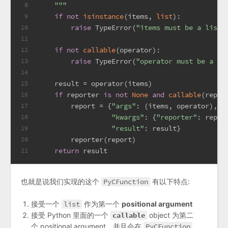
    """
8
if
not
isinstance
(items, 
list
):
9
raise
 TypeError(
"items must be a list"
10
11
if
not
callable
(operator):
12
raise
 TypeError(
"operator must be a ca
13
14
    result = operator(items)
15
if
 reporter 
is
not
None
and
callable
(repor
16
        report = {
"args"
: (items, operator),
17
"kwargs"
: {
"reporter"
: repor
18
"result"
: result}
19
        reporter(report)
20
return
 result
21
也就是说我们实现的这个
PyCFunction
有以下特点:
接受一个
list
作为第一个
positional argument
接受 Python 里面的一个
callable
object 为第二
个 positional argument，并且会在
PyCFunction