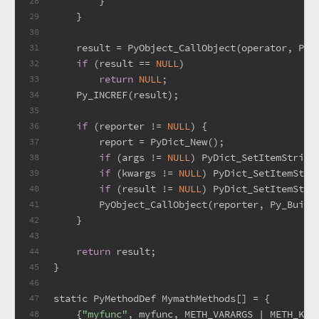
        }
28
    }
29
30
    result = PyObject_CallObject(operator, Py_
31
if
 (result == 
NULL
)
32
return
NULL
;
33
    Py_INCREF(result);
34
35
if
 (reporter != 
NULL
) {
36
        report = PyDict_New();
37
if
 (args != 
NULL
) PyDict_SetItemString
38
if
 (kwargs != 
NULL
) PyDict_SetItemStri
39
if
 (result != 
NULL
) PyDict_SetItemStri
40
        PyObject_CallObject(reporter, Py_Build
41
    }
42
43
return
 result;
44
}
45
46
static
 PyMethodDef MymathMethods[] = {
47
    {
"myfunc"
, myfunc, METH_VARARGS | METH_KEY
48