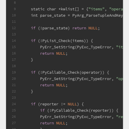
8
static
char
 *kwlist[] = {
"items"
, 
"operato
9
int
 parse_state = PyArg_ParseTupleAndKeywo
10
                                              
11
if
 (!parse_state) 
return
NULL
;
12
13
if
 (!PyList_Check(items)) {
14
        PyErr_SetString(PyExc_TypeError, 
"item
15
return
NULL
;
16
    }
17
18
if
 (!PyCallable_Check(operator)) {
19
        PyErr_SetString(PyExc_TypeError, 
"oper
20
return
NULL
;
21
    }
22
23
if
 (reporter != 
NULL
) {
24
if
 (!PyCallable_Check(reporter)) {
25
        PyErr_SetString(PyExc_TypeError, 
"repo
26
return
NULL
;
27