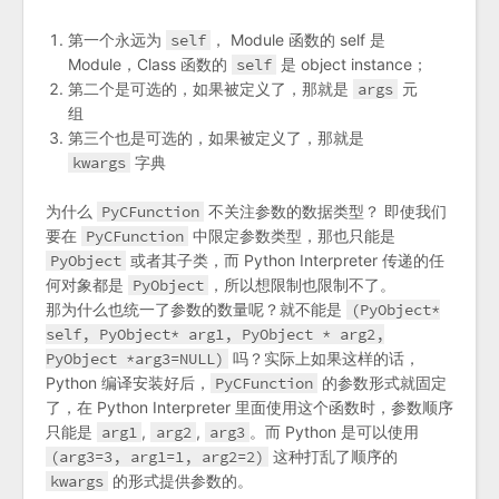
第一个永远为
self
， Module 函数的 self 是
Module，Class 函数的
self
是 object instance；
第二个是可选的，如果被定义了，那就是
args
元
组
第三个也是可选的，如果被定义了，那就是
kwargs
字典
为什么
PyCFunction
不关注参数的数据类型？ 即使我们
要在
PyCFunction
中限定参数类型，那也只能是
PyObject
或者其子类，而 Python Interpreter 传递的任
何对象都是
PyObject
，所以想限制也限制不了。
那为什么也统一了参数的数量呢？就不能是
(PyObject*
self, PyObject* arg1, PyObject * arg2,
PyObject *arg3=NULL)
吗？实际上如果这样的话，
Python 编译安装好后，
PyCFunction
的参数形式就固定
了，在 Python Interpreter 里面使用这个函数时，参数顺序
只能是
arg1
,
arg2
,
arg3
。而 Python 是可以使用
(arg3=3, arg1=1, arg2=2)
这种打乱了顺序的
kwargs
的形式提供参数的。