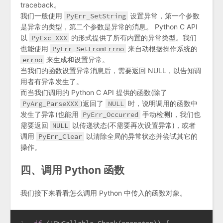
traceback。
我们一般使用
PyErr_SetString
设置异常，第一个参数
是异常的类型，第二个参数是异常的消息。 Python C API
以
PyExc_XXX
的形式提供了所有内置的异常类型。我们
也能使用
PyErr_SetFromErrno
来自动根据操作系统的
errno
来生成和设置异常。
当我们的函数设置异常消息后，需要返回 NULL，以告知调
用者有异常发生了。
而当我们调用的 Python C API 提供的函数(除了
PyArg_ParseXXX
)返回了
NULL
时，说明调用的函数中
发生了异常(也能用
PyErr_Occurred
手动检测)，我们也
需要返回
NULL
以传递状态(不需要再次设置异常)，或者
调用
PyErr_Clear
以清除全局的异常状态并尝试其它的
操作。
四、调用 Python 函数
我们接下来看看怎么调用 Python 中传入的函数对象。
if
 (!PyCallable_Check(operator)) {
1